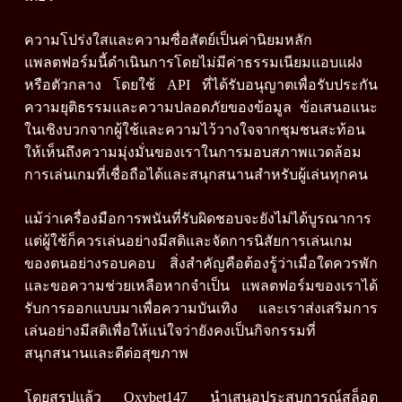
ความโปร่งใสและความซื่อสัตย์เป็นค่านิยมหลัก
แพลตฟอร์มนี้ดำเนินการโดยไม่มีค่าธรรมเนียมแอบแฝง
หรือตัวกลาง โดยใช้ API ที่ได้รับอนุญาตเพื่อรับประกัน
ความยุติธรรมและความปลอดภัยของข้อมูล ข้อเสนอแนะ
ในเชิงบวกจากผู้ใช้และความไว้วางใจจากชุมชนสะท้อน
ให้เห็นถึงความมุ่งมั่นของเราในการมอบสภาพแวดล้อม
การเล่นเกมที่เชื่อถือได้และสนุกสนานสำหรับผู้เล่นทุกคน
แม้ว่าเครื่องมือการพนันที่รับผิดชอบจะยังไม่ได้บูรณาการ
แต่ผู้ใช้ก็ควรเล่นอย่างมีสติและจัดการนิสัยการเล่นเกม
ของตนอย่างรอบคอบ สิ่งสำคัญคือต้องรู้ว่าเมื่อใดควรพัก
และขอความช่วยเหลือหากจำเป็น แพลตฟอร์มของเราได้
รับการออกแบบมาเพื่อความบันเทิง และเราส่งเสริมการ
เล่นอย่างมีสติเพื่อให้แน่ใจว่ายังคงเป็นกิจกรรมที่
สนุกสนานและดีต่อสุขภาพ
โดยสรุปแล้ว Oxybet147 นำเสนอประสบการณ์สล็อต